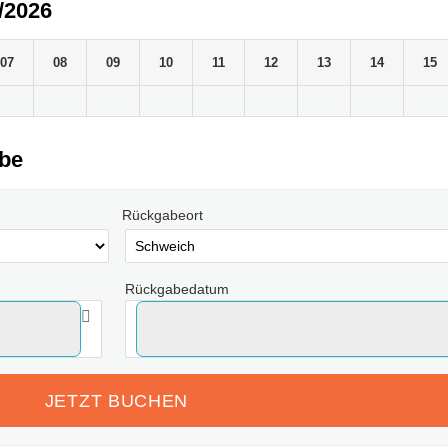
/2026
07
08
09
10
11
12
13
14
15
abe
Rückgabeort
Rückgabedatum