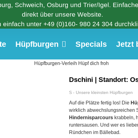
tburg, Schweich, Osburg und Trier/Igel. Einfac
direkt über unsere Website.
 einfach unter
+49 (0)160- 980 24 304
durchkli
te
Hüpfburgen
Specials
Jetzt
Dschini | Standort: O
S - Unsere kleinsten Hüpfburgen
Auf die Plätze fertig los! Die
Hüp
wirklich abwechslungsreichen S
Hindernisparcours
krabbeln, h
runtersausen. Und wer es lieber
Ründchen im Bällebad.