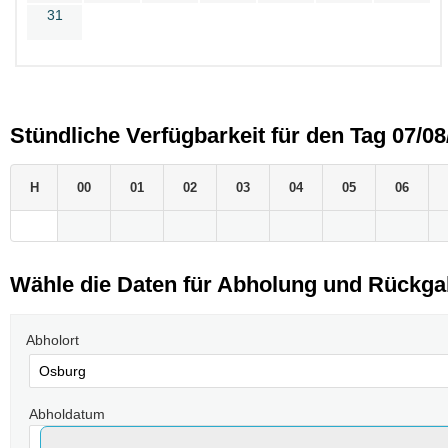
31
Stündliche Verfügbarkeit für den Tag 07/08
H
00
01
02
03
04
05
06
Wähle die Daten für Abholung und Rückg
Abholort
Abholdatum