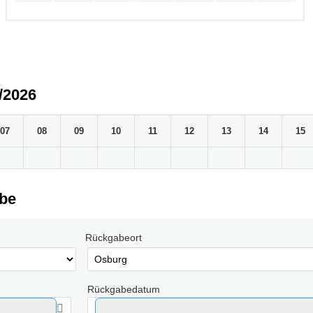
/2026
07
08
09
10
11
12
13
14
15
abe
Rückgabeort
Rückgabedatum