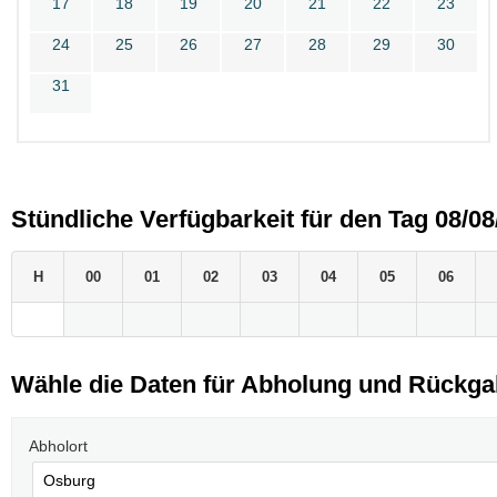
17
18
19
20
21
22
23
24
25
26
27
28
29
30
31
Stündliche Verfügbarkeit für den Tag 08/08
H
00
01
02
03
04
05
06
Wähle die Daten für Abholung und Rückg
Abholort