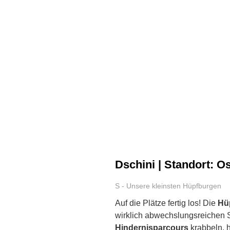
Dschini | Standort: O
S - Unsere kleinsten Hüpfburgen
Auf die Plätze fertig los! Die
Hüp
wirklich abwechslungsreichen S
Hindernisparcours
krabbeln, h