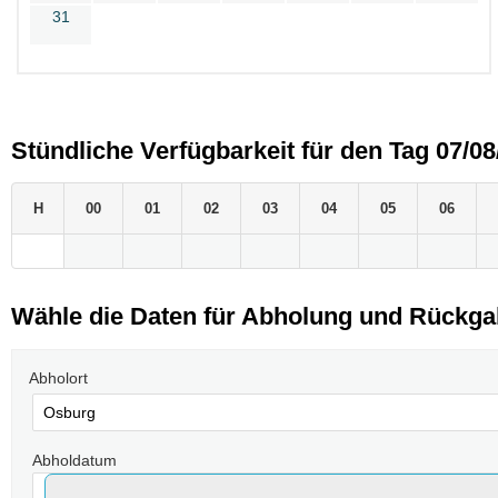
31
Stündliche Verfügbarkeit für den Tag 07/08
H
00
01
02
03
04
05
06
Wähle die Daten für Abholung und Rückg
Abholort
Abholdatum