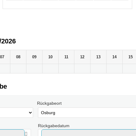
/2026
07
08
09
10
11
12
13
14
15
abe
Rückgabeort
Rückgabedatum