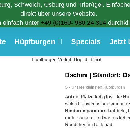
tburg, Schweich, Osburg und Trier/Igel. Einfac
direkt über unsere Website.
 einfach unter
+49 (0)160- 980 24 304
durchkli
te
Hüpfburgen
Specials
Jetzt
Dschini | Standort: O
S - Unsere kleinsten Hüpfburgen
Auf die Plätze fertig los! Die
Hüp
wirklich abwechslungsreichen S
Hindernisparcours
krabbeln, h
runtersausen. Und wer es lieber
Ründchen im Bällebad.