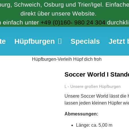
tburg, Schweich, Osburg und Trier/Igel. Einfac
direkt über unsere Website.
 einfach unter
+49 (0)160- 980 24 304
durchkli
te
Hüpfburgen
Specials
Jetzt
Soccer World I Stando
L - Unsere großen Hüpfburgen
Unsere Soccer World lässt die 
lassen jeden kleinen Hüpfer w
Abmessungen:
Länge: ca. 5,00 m