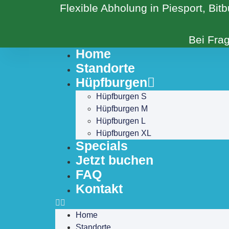
Flexible Abholung in Piesport, Bit
Bei Fra
Home
Standorte
Hüpfburgen
Hüpfburgen S
Hüpfburgen M
Hüpfburgen L
Hüpfburgen XL
Specials
Jetzt buchen
FAQ
Kontakt
Home
Standorte