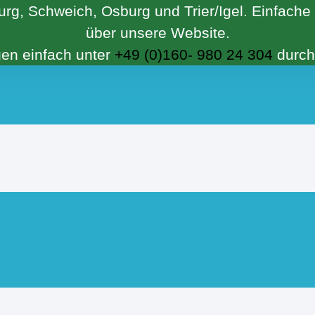
burg, Schweich, Osburg und Trier/Igel. Einfach
über unsere Website.
gen einfach unter
+49 (0)160- 980 24 304
durchk